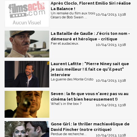
Après Cloclo, Florent Emilio Siri réalise
La Balance !
Un remake du film aux trois
10/04/2013, 13:18
Césars de Bob Swain ...
La Bataille de Gaulle : J'écris ton nom -
démesuré et héroïque - critique
Fier et audacieux.
10/04/2013, 13:18
Laurent Lafitte : "Pierre Niney sait que
je suis meilleur ! Il fait ce qu'il peut"
interview
La guerre des Monte Cristo
10/04/2013, 13:18
Seven : la fin que vous n'avez pas vu au
cinéma (et bien heureusement !)
What's in the box ?
10/04/2013, 13:18
Gone Girl : le thriller machiavélique de
David Fincher (notre critique)
Perdue de recherche...
10/04/2013, 13:18