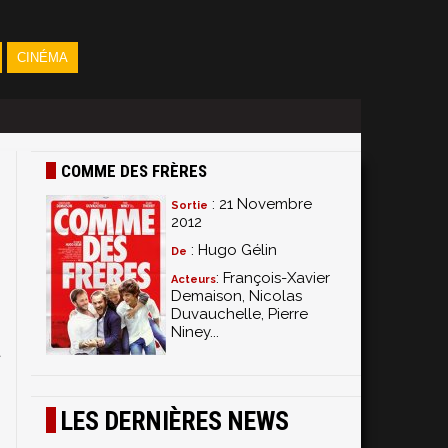
CINÉMA
COMME DES FRÈRES
: 21 Novembre
Sortie
2012
: Hugo Gélin
De
: François-Xavier
Acteurs
Demaison, Nicolas
Duvauchelle, Pierre
s
Niney...
t
LES DERNIÈRES NEWS