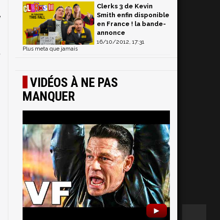
s
Clerks 3 de Kevin
Smith enfin disponible
e
en France ! la bande-
s
annonce
s
16/10/2012, 17:31
Plus meta que jamais
,
VIDÉOS À NE PAS
MANQUER
►