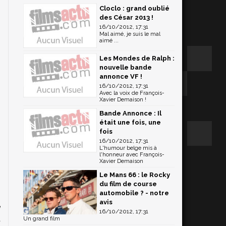
Cloclo : grand oublié
des César 2013 !
16/10/2012, 17:31
Mal aimé, je suis le mal
aimé ...
Les Mondes de Ralph :
nouvelle bande
annonce VF !
16/10/2012, 17:31
Avec la voix de François-
Xavier Demaison !
Bande Annonce : Il
était une fois, une
fois
16/10/2012, 17:31
L'humour belge mis à
l'honneur avec François-
Xavier Demaison
Le Mans 66 : le Rocky
du film de course
automobile ? - notre
avis
e
16/10/2012, 17:31
a
Un grand film