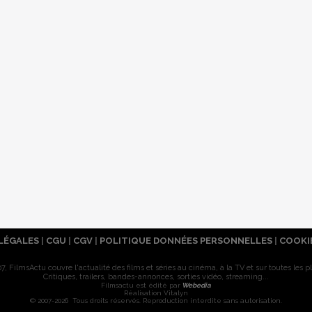
LÉGALES
|
CGU
|
CGV
|
POLITIQUE DONNÉES PERSONNELLES
|
COOKI
7, FilmsActu couvre l'actualité des films et séries au cinéma, à la TV et sur toutes les p
Critiques, trailers, bandes-annonces, sorties vidéo, streaming...
Filmsactu est édité par
Webedia
Réalisation Vitalyn
© 2007-2026 Tous droits réservés. Reproduction interdite sans autorisation.