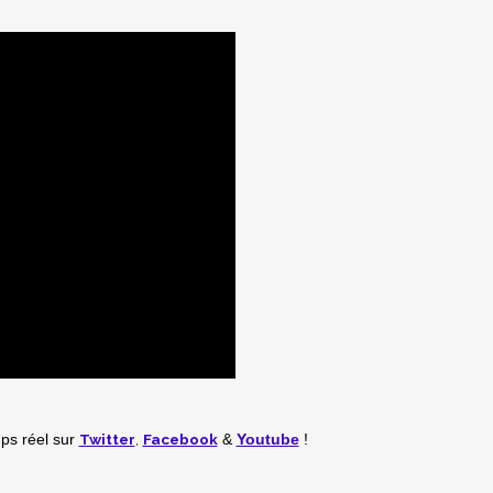
Twitter
,
Facebook
mps réel
sur
&
Youtube
!