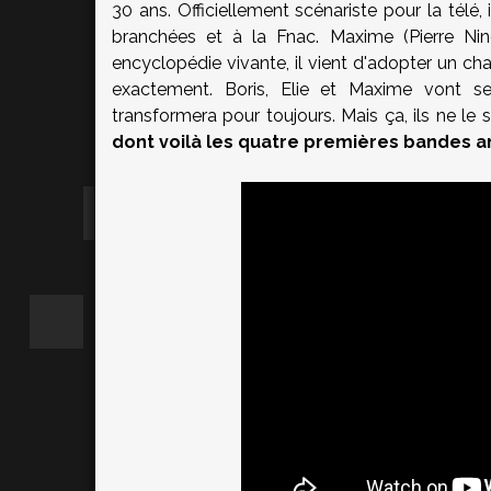
30 ans. Officiellement scénariste pour la télé,
branchées et à la Fnac. Maxime (Pierre Ni
encyclopédie vivante, il vient d'adopter un ch
exactement. Boris, Elie et Maxime vont s
transformera pour toujours. Mais ça, ils ne le 
dont voilà les quatre premières bandes 