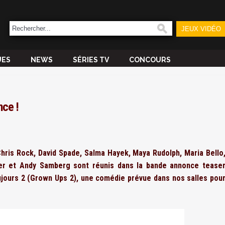
JEUX VIDÉO
UES
NEWS
SÉRIES TV
CONCOURS
nce !
hris Rock, David Spade, Salma Hayek, Maya Rudolph, Maria Bello
er et Andy Samberg sont réunis dans la bande annonce tease
jours 2 (Grown Ups 2), une comédie prévue dans nos salles pou