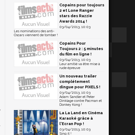
Copains pour toujours
2 et Lone Ranger
stars des Razzie
Awards 2014 !
03/04/2013, 10:03
Les nominations des anti-
Oscars viennent de tomber !
Copains Pour
Toujours 2 : 5 minutes
du film en ligne !
03/04/2013, 10:03
Leur amitié va être mise à
rude épreuve
Un nouveau trailer
complétement
dingue pour PIXELS !
03/04/2013, 10:03
Adam Sandler et Peter
Dinklage contre Pacman et
Donkey Kong !
e
La La Land en Cinéma
s
Karaoké grâce à
l
l'Ecran Pop !
03/04/2013, 10:03
)
Sing it !