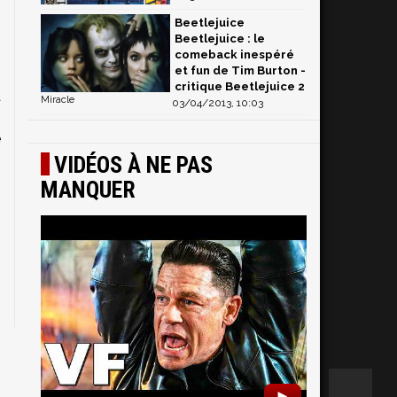
s
Beetlejuice
e
Beetlejuice : le
comeback inespéré
et fun de Tim Burton -
critique Beetlejuice 2
a
Miracle
03/04/2013, 10:03
s
e
VIDÉOS À NE PAS
2
MANQUER
►