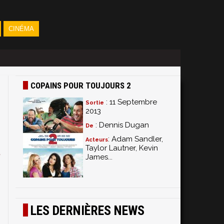
CINÉMA
COPAINS POUR TOUJOURS 2
: 11 Septembre
Sortie
2013
: Dennis Dugan
De
: Adam Sandler,
Acteurs
Taylor Lautner, Kevin
,
James...
r
r
LES DERNIÈRES NEWS