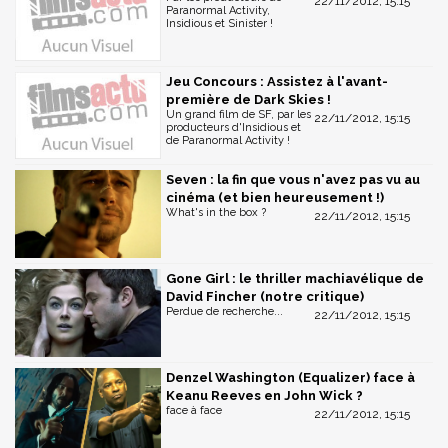
22/11/2012, 15:15
Paranormal Activity,
Insidious et Sinister !
Jeu Concours : Assistez à l'avant-
première de Dark Skies !
Un grand film de SF, par les
22/11/2012, 15:15
producteurs d'Insidious et
de Paranormal Activity !
Seven : la fin que vous n'avez pas vu au
cinéma (et bien heureusement !)
What's in the box ?
22/11/2012, 15:15
Gone Girl : le thriller machiavélique de
David Fincher (notre critique)
Perdue de recherche...
22/11/2012, 15:15
Denzel Washington (Equalizer) face à
Keanu Reeves en John Wick ?
face à face
22/11/2012, 15:15