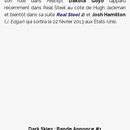
son rôle dans
Felicity
)
,
Dakota Goyo
(apparu
récemment dans Real Steel au côté de Hugh Jackman
et bientôt dans sa suite
Real Steel 2
) et
Josh Hamilton
(
J. Edgar
) qui sortira le 22 février 2013 aux États-Unis.
Dark Skies : Bande Annonce #1