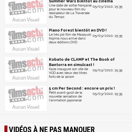
Summer Wars bientôt au cinéma
Une date de sortie française
05/03/2010, 15:35
pour le nouveau film du
réalisateur de La Traversée
du Temps
Piano Forest bientôt en DVD !
Le très joli film de Masayuki
05/03/2010, 15:35
Kojima nous arrive dans
deux éditions DVD
Kobato de CLAMP et The Book of
Bantorra en simulcast !
Kaze inaugure son site de
05/03/2010, 15:35
VOD avec deux des titres
forts de la saison
5 cm Per Second : encore un prix !
Petit avant-goût de la
05/03/2010, 15:35
nouvelle sensation de
l'animation japonaise
VIDÉOS À NE PAS MANQUER