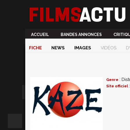
ACCUEIL
BANDES ANNONCES
CRITIQ
FICHE
NEWS
IMAGES
VIDÉOS
D
: Dist
Genre
Site officiel