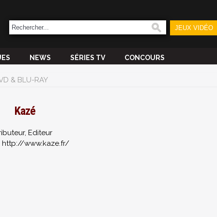
JEUX VIDÉO
UES
NEWS
SÉRIES TV
CONCOURS
VD & BLU-RAY
Kazé
ributeur, Editeur
: http://www.kaze.fr/