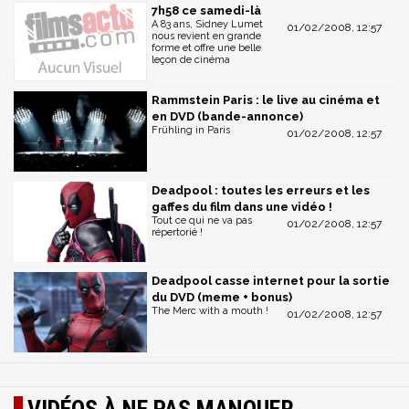
7h58 ce samedi-là
A 83 ans, Sidney Lumet
01/02/2008, 12:57
nous revient en grande
forme et offre une belle
leçon de cinéma
Rammstein Paris : le live au cinéma et
en DVD (bande-annonce)
Frühling in Paris
01/02/2008, 12:57
Deadpool : toutes les erreurs et les
gaffes du film dans une vidéo !
Tout ce qui ne va pas
01/02/2008, 12:57
répertorié !
Deadpool casse internet pour la sortie
du DVD (meme + bonus)
The Merc with a mouth !
01/02/2008, 12:57
VIDÉOS À NE PAS MANQUER