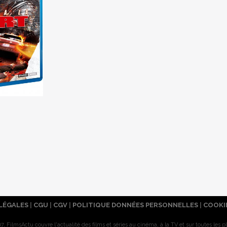
LÉGALES
|
CGU
|
CGV
|
POLITIQUE DONNÉES PERSONNELLES
|
COOKI
7, FilmsActu couvre l'actualité des films et séries au cinéma, à la TV et sur toutes les p