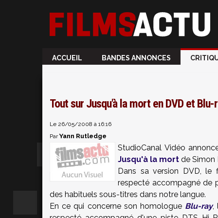
ACCUEIL
BANDES ANNONCES
CRITIQ
Tout sur Jusqu'à la mort en DVD et Blu-
Le 26/05/2008 à 16:16
Yann Rutledge
Par
StudioCanal Vidéo annonce 
Jusqu'à la mort
de Simon 
Dans sa version DVD, le f
respecté accompagné de pist
des habituels sous-titres dans notre langue.
En ce qui concerne son homologue
Blu-ray
,
respecté accompagné d'une piste DTS Hi-Re