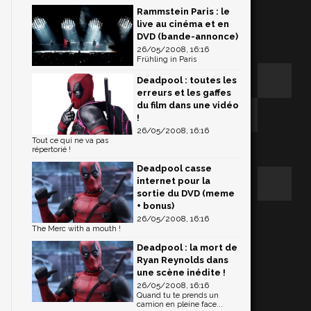
Rammstein Paris : le
live au cinéma et en
DVD (bande-annonce)
26/05/2008, 16:16
Frühling in Paris
Deadpool : toutes les
erreurs et les gaffes
du film dans une vidéo
!
26/05/2008, 16:16
Tout ce qui ne va pas
répertorié !
Deadpool casse
internet pour la
sortie du DVD (meme
+ bonus)
26/05/2008, 16:16
The Merc with a mouth !
Deadpool : la mort de
Ryan Reynolds dans
une scène inédite !
26/05/2008, 16:16
Quand tu te prends un
camion en pleine face...