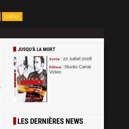
CINÉMA
JUSQU'À LA MORT
: 22 Juillet 2008
Sortie
: Studio Canal
Éditeur
Video
e
5
t
LES DERNIÈRES NEWS
5
o