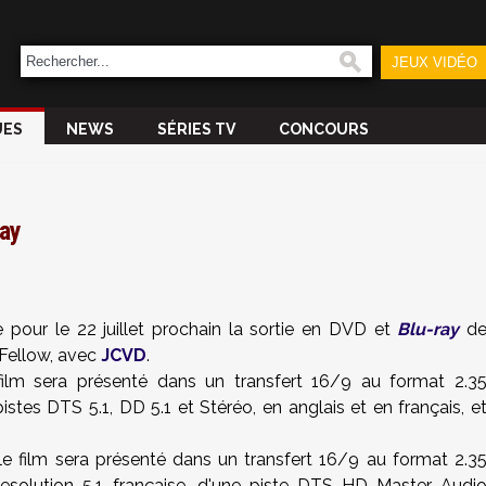
JEUX VIDÉO
UES
NEWS
SÉRIES TV
CONCOURS
ray
pour le 22 juillet prochain la sortie en DVD et
Blu-ray
d
Fellow, avec
JCVD
.
ilm sera présenté dans un transfert 16/9 au format 2.3
es DTS 5.1, DD 5.1 et Stéréo, en anglais et en français, e
 le film sera présenté dans un transfert 16/9 au format 2.3
solution 5.1 française, d'une piste DTS HD Master Audi