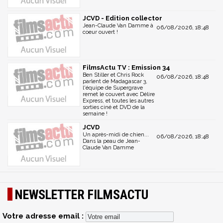
JCVD - Edition collector
Jean-Claude Van Damme à
06/08/2026, 18:48
coeur ouvert !
FilmsActu TV : Emission 34
Ben Stiller et Chris Rock
06/08/2026, 18:48
parlent de Madagascar 3,
l'équipe de Supergrave
remet le couvert avec Délire
Express, et toutes les autres
sorties ciné et DVD de la
semaine !
JCVD
Un après-midi de chien...
06/08/2026, 18:48
Dans la peau de Jean-
Claude Van Damme
NEWSLETTER FILMSACTU
Votre adresse email :