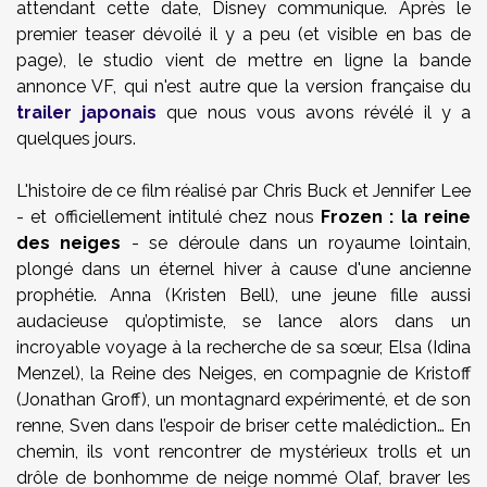
attendant cette date, Disney communique. Après le
premier teaser dévoilé il y a peu (et visible en bas de
page), le studio vient de mettre en ligne la bande
annonce VF, qui n'est autre que la version française du
trailer japonais
que nous vous avons révélé il y a
quelques jours.
L'histoire de ce film réalisé par Chris Buck et Jennifer Lee
- et officiellement intitulé chez nous
Frozen : la reine
des neiges
- se déroule dans un royaume lointain,
plongé dans un éternel hiver à cause d'une ancienne
prophétie. Anna (Kristen Bell), une jeune fille aussi
audacieuse qu’optimiste, se lance alors dans un
incroyable voyage à la recherche de sa sœur, Elsa (Idina
Menzel), la Reine des Neiges, en compagnie de Kristoff
(Jonathan Groff), un montagnard expérimenté, et de son
renne, Sven dans l’espoir de briser cette malédiction… En
chemin, ils vont rencontrer de mystérieux trolls et un
drôle de bonhomme de neige nommé Olaf, braver les