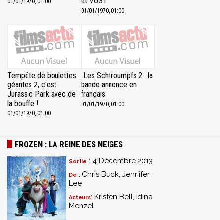
et VOST
01/01/1970, 01:00
01/01/1970, 01:00
Tempête de boulettes
Les Schtroumpfs 2 : la
géantes 2, c'est
bande annonce en
Jurassic Park avec de
français
la bouffe !
01/01/1970, 01:00
01/01/1970, 01:00
FROZEN : LA REINE DES NEIGES
: 4 Décembre 2013
Sortie
: Chris Buck, Jennifer
De
Lee
: Kristen Bell, Idina
Acteurs
Menzel