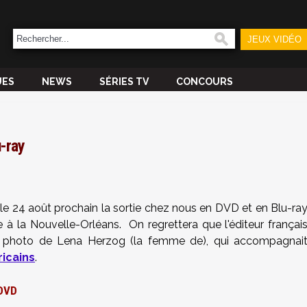
JEUX VIDÉO
UES
NEWS
SÉRIES TV
CONCOURS
-ray
e 24 août prochain la sortie chez nous en DVD et en Blu-ra
e à la Nouvelle-Orléans. On regrettera que l'éditeur françai
de photo de
Lena Herzog (la femme de), qui accompagnai
icains
.
 DVD