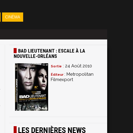
CINÉMA
BAD LIEUTENANT : ESCALE À LA
NOUVELLE-ORLÉANS
: 24 Août 2010
Sortie
: Metropolitan
Éditeur
Filmexport
y
s
t
LES DERNIÈRES NEWS