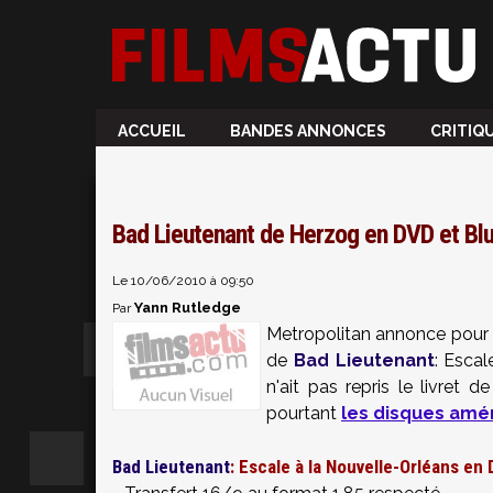
ACCUEIL
BANDES ANNONCES
CRITIQ
Bad Lieutenant de Herzog en DVD et Blu
Le 10/06/2010 à 09:50
Yann Rutledge
Par
Metropolitan annonce pour l
de
Bad Lieutenant
: Escal
n'ait pas repris le livret 
pourtant
les disques amér
Bad Lieutenant
: Escale à la Nouvelle-Orléans en