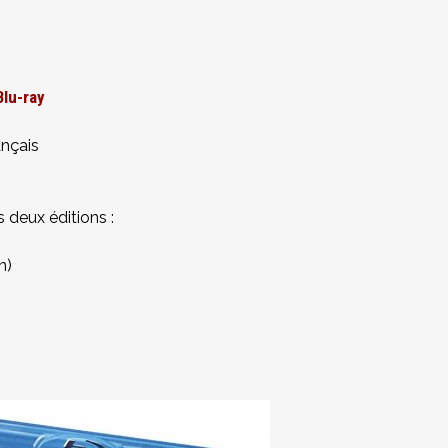
Blu-ray
ançais
deux éditions :
n)