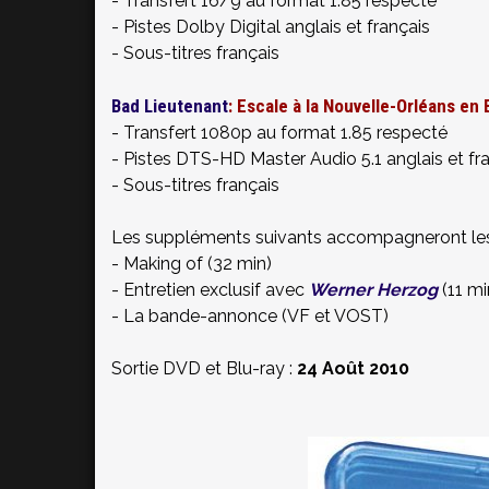
- Transfert 16/9 au format 1.85 respecté
- Pistes Dolby Digital anglais et français
- Sous-titres
français
Bad Lieutenant
: Escale à la Nouvelle-Orléans en 
- Transfert 1080p au format 1.85 respecté
- Pistes DTS-HD Master Audio 5.1 anglais et fr
- Sous-titres
français
Les suppléments suivants accompagneront les 
- Making of (32 min)
- Entretien exclusif avec
Werner Herzog
(11 mi
- La bande-annonce (VF et VOST)
Sortie DVD et Blu-ray :
24 Août 2010