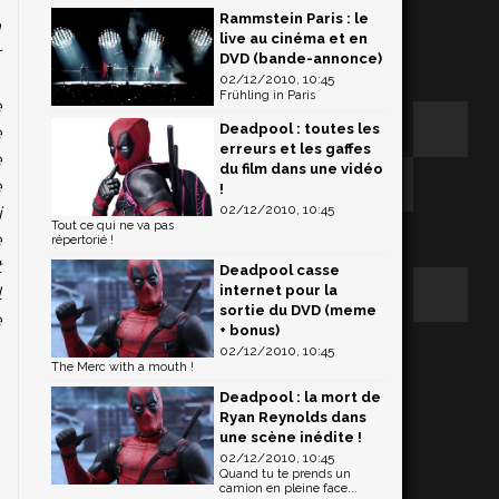
Rammstein Paris : le
a
live au cinéma et en
r
DVD (bande-annonce)
,
02/12/2010, 10:45
Frühling in Paris
e
Deadpool : toutes les
e
erreurs et les gaffes
e
du film dans une vidéo
e
!
02/12/2010, 10:45
i
Tout ce qui ne va pas
e
répertorié !
t
Deadpool casse
internet pour la
l
sortie du DVD (meme
e
+ bonus)
02/12/2010, 10:45
The Merc with a mouth !
Deadpool : la mort de
Ryan Reynolds dans
une scène inédite !
02/12/2010, 10:45
Quand tu te prends un
camion en pleine face...