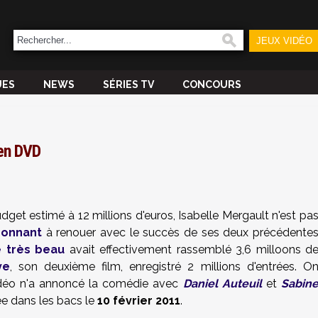
JEUX VIDÉO
UES
NEWS
SÉRIES TV
CONCOURS
en DVD
get estimé à 12 millions d'euros, Isabelle Mergault n'est pa
donnant
à renouer avec le succès de ses deux précédente
e très beau
avait effectivement rassemblé 3,6 milloons d
ve
, son deuxième film, enregistré 2 millions d'entrées. O
éo n'a annoncé la comédie avec
Daniel Auteuil
et
Sabin
 dans les bacs le
10 février 2011
.