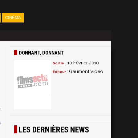
CINÉMA
DONNANT, DONNANT
: 10 Février 2010
Sortie
: Gaumont Video
Éditeur
s
s
e
n
e
LES DERNIÈRES NEWS