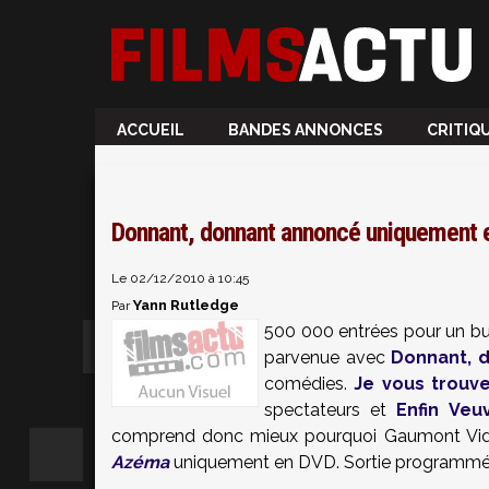
ACCUEIL
BANDES ANNONCES
CRITIQ
Donnant, donnant annoncé uniquement 
Le 02/12/2010 à 10:45
Yann Rutledge
Par
500 000 entrées pour un bud
parvenue avec
Donnant, 
comédies.
Je vous trouv
spectateurs et
Enfin Veu
comprend donc mieux pourquoi Gaumont Vid
Azéma
uniquement en DVD. Sortie programmée