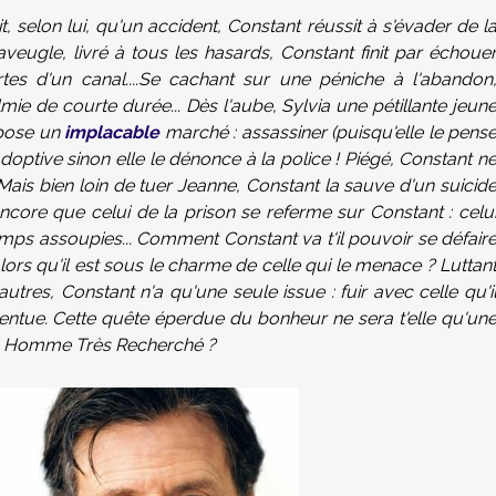
it, selon lui, qu'un accident, Constant réussit à s'évader de l
aveugle, livré à tous les hasards, Constant finit par échoue
es d'un canal....Se cachant sur une péniche à l'abandon
ie de courte durée... Dès l'aube, Sylvia une pétillante jeun
opose un
implacable
marché : assassiner (puisqu'elle le pens
optive sinon elle le dénonce à la police ! Piégé, Constant n
Mais bien loin de tuer Jeanne, Constant la sauve d'un suicid
core que celui de la prison se referme sur Constant : celu
mps assoupies... Comment Constant va t'il pouvoir se défair
rs qu'il est sous le charme de celle qui le menace ? Luttan
utres, Constant n'a qu'une seule issue : fuir avec celle qu'i
ccentue. Cette quête éperdue du bonheur ne sera t'elle qu'un
Un Homme Très Recherché ?