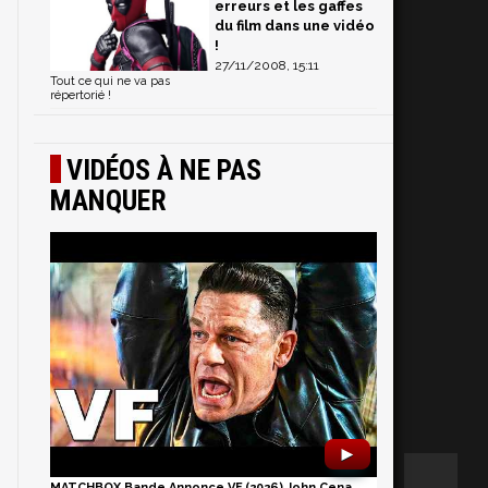
erreurs et les gaffes
du film dans une vidéo
!
27/11/2008, 15:11
Tout ce qui ne va pas
répertorié !
VIDÉOS À NE PAS
MANQUER
►
MATCHBOX Bande Annonce VF (2026) John Cena,