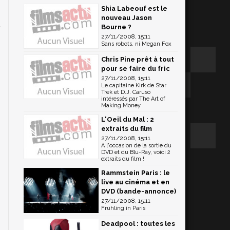
Shia Labeouf est le
nouveau Jason
t
Bourne ?
s
27/11/2008, 15:11
Sans robots, ni Megan Fox
Chris Pine prêt à tout
pour se faire du fric
27/11/2008, 15:11
Le capitaine Kirk de Star
Trek et D.J. Caruso
intéressés par The Art of
Making Money
L'Oeil du Mal : 2
extraits du film
27/11/2008, 15:11
A l'occasion de la sortie du
DVD et du Blu-Ray, voici 2
extraits du film !
Rammstein Paris : le
live au cinéma et en
DVD (bande-annonce)
27/11/2008, 15:11
Frühling in Paris
Deadpool : toutes les