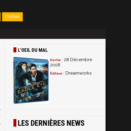
CINÉMA
L'OEIL DU MAL
: 28 Décembre
Sortie
2008
: Dreamworks
Éditeur
J
à
t
e
r
LES DERNIÈRES NEWS
e