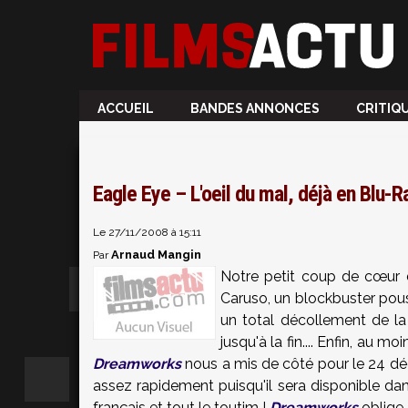
ACCUEIL
BANDES ANNONCES
CRITIQ
Eagle Eye – L'oeil du mal, déjà en Blu-
Le 27/11/2008 à 15:11
Arnaud Mangin
Par
Notre petit coup de cœur de
Caruso, un blockbuster pous
un total décollement de la
jusqu'à la fin.... Enfin, au 
Dreamworks
nous a mis de côté pour le 24 dé
assez rapidement puisqu'il sera disponible dan
français et tout le toutim !
Dreamworks
oblige,