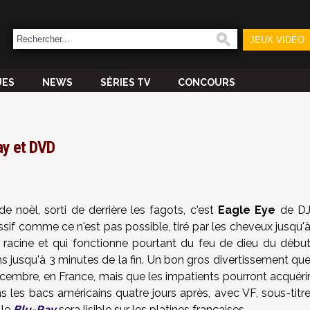
JEUX VIDÉO
UES
NEWS
SÉRIES TV
CONCOURS
Ray et DVD
 noël, sorti de derrière les fagots, c'est
Eagle Eye
de D
sif comme ce n'est pas possible, tiré par les cheveux jusqu'
 racine et qui fonctionne pourtant du feu de dieu du débu
moins jusqu'à 3 minutes de la fin. Un bon gros divertissement qu
cembre, en France, mais que les impatients pourront acquéri
s les bacs américains quatre jours après, avec VF, sous-titr
 le
Blu-Ray
sera lisible sur les platines françaises.