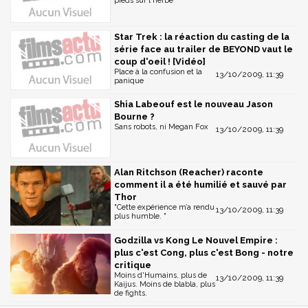
pieds sur l'herbe
Star Trek : la réaction du casting de la
série face au trailer de BEYOND vaut le
coup d'oeil ! [Vidéo]
Place à la confusion et la
13/10/2009, 11:39
panique
Shia Labeouf est le nouveau Jason
Bourne ?
Sans robots, ni Megan Fox
13/10/2009, 11:39
Alan Ritchson (Reacher) raconte
comment il a été humilié et sauvé par
Thor
"Cette expérience m’a rendu
13/10/2009, 11:39
plus humble. "
Godzilla vs Kong Le Nouvel Empire :
plus c'est Cong, plus c'est Bong - notre
critique
Moins d'Humains, plus de
13/10/2009, 11:39
Kaijus. Moins de blabla, plus
de fights.