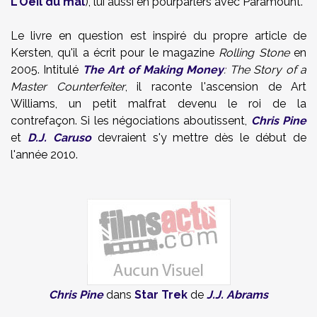
L'Oeil du mal
), lui aussi en pourparlers avec Paramount.
Le livre en question est inspiré du propre article de
Kersten, qu'il a écrit pour le magazine
Rolling Stone
en
2005. Intitulé
The Art of Making Money
: The Story of a
Master Counterfeiter
, il raconte l'ascension de Art
Williams, un petit malfrat devenu le roi de la
contrefaçon. Si les négociations aboutissent,
Chris Pine
et
D.J. Caruso
devraient s'y mettre dès le début de
l'année 2010.
Chris Pine
dans
Star Trek
de
J.J. Abrams