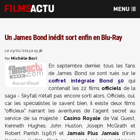
Un James Bond inédit sort enfin en Blu-Ray
Le 23/01/2013 à 15:38
Michèle Bori
Par
En septembre dernier, tous les fans
de James Bond se sont rués sur le
coffret intégrale Bond 50
qui
contenait les 22 films
officiels
de la
saga - Skyfall n'était pas encore sorti alors. Officiels, oui,
car les spécialistes le savent bien, il existe deux films
"officieux" narrant les aventures de l'agent secret au
service de sa majesté :
Casino Royale
de Val Guest,
Kenneth Hughes, John Huston, Joseph McGrath et
Robert Parrish (1967) et
Jamais Plus Jamais
d'Irvin