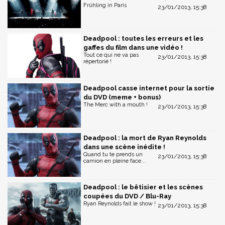
Frühling in Paris
23/01/2013, 15:38
Deadpool : toutes les erreurs et les
gaffes du film dans une vidéo !
Tout ce qui ne va pas
23/01/2013, 15:38
répertorié !
Deadpool casse internet pour la sortie
du DVD (meme + bonus)
The Merc with a mouth !
23/01/2013, 15:38
Deadpool : la mort de Ryan Reynolds
dans une scène inédite !
Quand tu te prends un
23/01/2013, 15:38
camion en pleine face...
Deadpool : le bêtisier et les scènes
coupées du DVD / Blu-Ray
Ryan Reynolds fait le show !
23/01/2013, 15:38