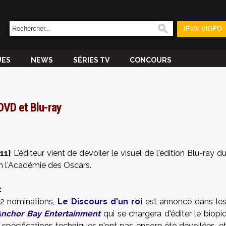
JEUX VIDÉO
UES
NEWS
SÉRIES TV
CONCOURS
DVD et Blu-ray
11]
L'éditeur vient de dévoiler le visuel de l'édition Blu-ray d
on l'Académie des Oscars.
:
12 nominations,
Le Discours d'un roi
est annoncé dans le
nchor Bay Entertainment
qui se chargera d'éditer le biopi
spécifications techniques n'ont pas encore été dévoilées, e