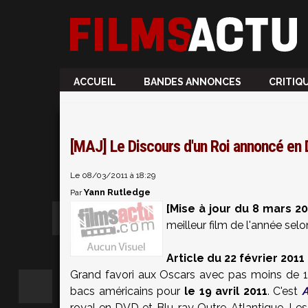
ACCUEIL
BANDES ANNONCES
CRITIQ
[MAJ] Le Discours d'un Roi annoncé en 
Le 08/03/2011 à 18:29
Yann Rutledge
Par
[Mise à jour du 8 mars 20
meilleur film de l'année sel
Article du 22 février 2011 
Grand favori aux Oscars avec pas moins de 
bacs américains pour
le 19 avril 2011
. C'est
A
royal en DVD et Blu-ray Outre-Atlantique. Les 