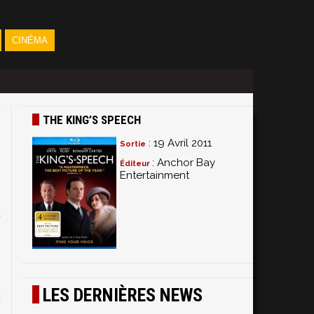
CINÉMA
THE KING’S SPEECH
: 19 Avril 2011
Sortie
: Anchor Bay
Éditeur
Entertainment
u
s
LES DERNIÈRES NEWS
c
t