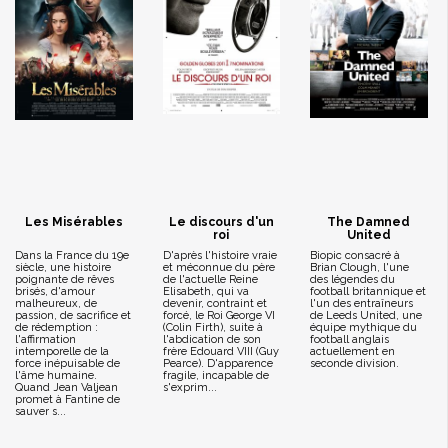
Les Misérables
Le discours d'un
The Damned
roi
United
Dans la France du 19e
D'après l'histoire vraie
Biopic consacré à
siècle, une histoire
et méconnue du père
Brian Clough, l'une
poignante de rêves
de l'actuelle Reine
des légendes du
brisés, d'amour
Elisabeth, qui va
football britannique et
malheureux, de
devenir, contraint et
l'un des entraîneurs
passion, de sacrifice et
forcé, le Roi George VI
de Leeds United, une
de rédemption :
(Colin Firth), suite à
équipe mythique du
l'affirmation
l'abdication de son
football anglais
intemporelle de la
frère Edouard VIII (Guy
actuellement en
force inépuisable de
Pearce). D'apparence
seconde division.
l'âme humaine.
fragile, incapable de
Quand Jean Valjean
s'exprim...
promet à Fantine de
sauver s...