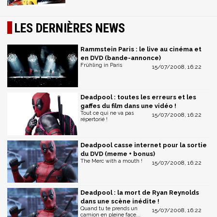
LES DERNIÈRES NEWS
Rammstein Paris : le live au cinéma et
en DVD (bande-annonce)
Frühling in Paris
15/07/2008, 16:22
Deadpool : toutes les erreurs et les
gaffes du film dans une vidéo !
Tout ce qui ne va pas
15/07/2008, 16:22
répertorié !
Deadpool casse internet pour la sortie
du DVD (meme + bonus)
The Merc with a mouth !
15/07/2008, 16:22
Deadpool : la mort de Ryan Reynolds
dans une scène inédite !
Quand tu te prends un
15/07/2008, 16:22
camion en pleine face...