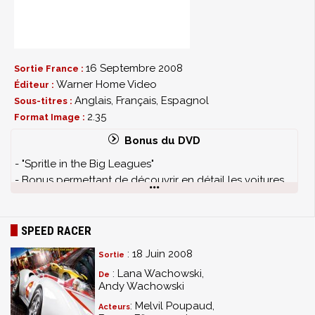
16 Septembre 2008
Sortie France :
Warner Home Video
Éditeur :
Anglais, Français, Espagnol
Sous-titres :
2.35
Format Image :
Bonus du DVD
- "Spritle in the Big Leagues"
- Bonus permettant de découvrir en détail les voitures
et circuits du film, et comment le tout a été crée sans la
moindre vraie voiture.
SPEED RACER
: 18 Juin 2008
Sortie
: Lana Wachowski,
De
Andy Wachowski
: Melvil Poupaud,
Acteurs