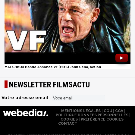
►
MATCHBOX Bande Annonce VF (2026) John Cena, Action
NEWSLETTER FILMSACTU
Votre adresse email :
MENTIONS LÉGALES
|
CGU
|
CGV
|
POLITIQUE DONNÉES PERSONNELLES
|
COOKIES
|
PRÉFÉRENCE COOKIES
|
CONTACT