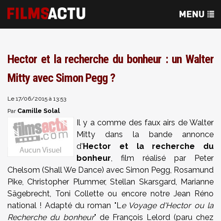
Hector et la recherche du bonheur : un Walter
Mitty avec Simon Pegg ?
Le 17/06/2015 à 13:53
Camille Solal
Par
Il y a comme des faux airs de Walter
Mitty dans la bande annonce
d'
Hector et la recherche du
bonheur
, film réalisé par Peter
Chelsom (Shall We Dance) avec Simon Pegg, Rosamund
Pike, Christopher Plummer, Stellan Skarsgard, Marianne
Sägebrecht, Toni Collette ou encore notre Jean Réno
national ! Adapté du roman "L
e Voyage d'Hector ou la
Recherche du bonheur
" de François Lelord (paru chez