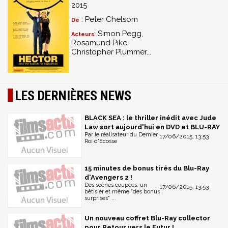
2015
: Peter Chelsom
De
: Simon Pegg,
Acteurs
Rosamund Pike,
Christopher Plummer...
LES DERNIÈRES NEWS
BLACK SEA : le thriller inédit avec Jude
Law sort aujourd'hui en DVD et BLU-RAY
Par le réalisateur du Dernier
17/06/2015, 13:53
Roi d'Ecosse
15 minutes de bonus tirés du Blu-Ray
d'Avengers 2 !
Des scènes coupées, un
17/06/2015, 13:53
bêtisier et même "des bonus
surprises" ...
Un nouveau coffret Blu-Ray collector
pour Retour vers le Futur !