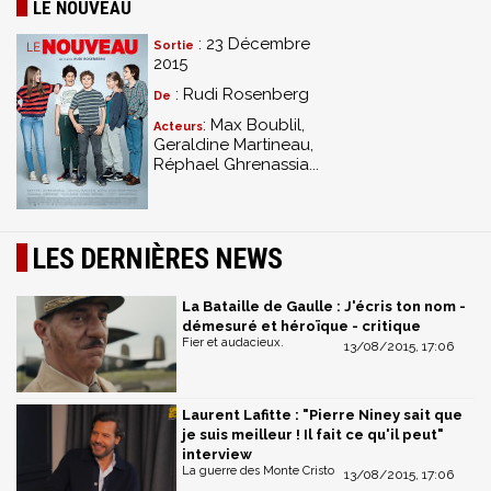
LE NOUVEAU
: 23 Décembre
Sortie
2015
: Rudi Rosenberg
De
: Max Boublil,
Acteurs
Geraldine Martineau,
Réphael Ghrenassia...
LES DERNIÈRES NEWS
La Bataille de Gaulle : J'écris ton nom -
démesuré et héroïque - critique
Fier et audacieux.
13/08/2015, 17:06
Laurent Lafitte : "Pierre Niney sait que
je suis meilleur ! Il fait ce qu'il peut"
interview
La guerre des Monte Cristo
13/08/2015, 17:06