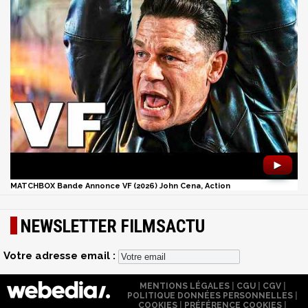
►
MATCHBOX Bande Annonce VF (2026) John Cena, Action
NEWSLETTER FILMSACTU
Votre adresse email :
MENTIONS LÉGALES
|
CGU
|
CGV
|
POLITIQUE DONNÉES PERSONNELLES
|
COOKIES
|
PRÉFÉRENCE COOKIES
|