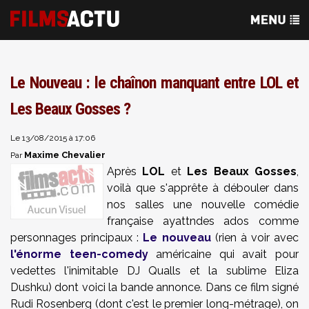
Le Nouveau : le chaînon manquant entre LOL et
Les Beaux Gosses ?
Le 13/08/2015 à 17:06
Maxime Chevalier
Par
Après
LOL
et
Les Beaux Gosses
,
voilà que s'apprête à débouler dans
nos salles une nouvelle comédie
française ayattndes ados comme
personnages principaux :
Le nouveau
(rien à voir avec
l'énorme teen-comedy
américaine qui avait pour
vedettes l'inimitable DJ Qualls et la sublime Eliza
Dushku) dont voici la bande annonce. Dans ce film signé
Rudi Rosenberg (dont c'est le premier long-métrage), on