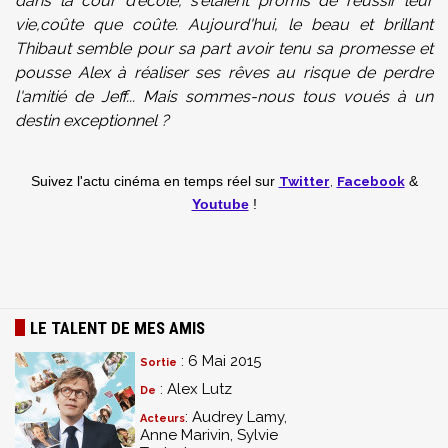
dans la cour d'école, s'étaient promis de réussir leur
vie,coûte que coûte. Aujourd'hui, le beau et brillant
Thibaut semble pour sa part avoir tenu sa promesse et
pousse Alex à réaliser ses rêves au risque de perdre
l'amitié de Jeff... Mais sommes-nous tous voués à un
destin exceptionnel ?
Twitter
,
Facebook
Suivez l'actu cinéma en temps réel
sur
&
Youtube
!
LE TALENT DE MES AMIS
: 6 Mai 2015
Sortie
: Alex Lutz
De
: Audrey Lamy,
Acteurs
Anne Marivin, Sylvie