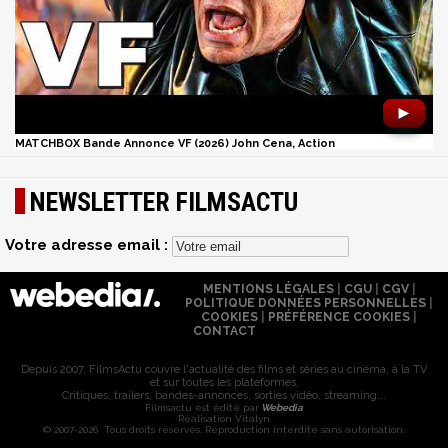
►
MATCHBOX Bande Annonce VF (2026) John Cena, Action
NEWSLETTER FILMSACTU
Votre adresse email :
MENTIONS LÉGALES
|
CGU
|
CGV
|
POLITIQUE DONNÉES PERSONNELLES
|
COOKIES
|
PRÉFÉRENCE COOKIES
|
CONTACT
Depuis 2007, FilmsActu couvre l'actualité des films et séries au cinéma, à la TV
et sur toutes les plateformes.
Critiques, trailers, bandes-annonces, sorties vidéo, streaming...
Filmsactu est édité par
Webedia
Réalisation Vitalyn
© 2007-2026 Tous droits réservés. Reproduction interdite sans autorisation.