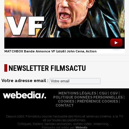
►
MATCHBOX Bande Annonce VF (2026) John Cena, Action
NEWSLETTER FILMSACTU
Votre adresse email :
MENTIONS LÉGALES
|
CGU
|
CGV
|
POLITIQUE DONNÉES PERSONNELLES
|
COOKIES
|
PRÉFÉRENCE COOKIES
|
CONTACT
Depuis 2007, FilmsActu couvre l'actualité des films et séries au cinéma, à la TV
et sur toutes les plateformes.
Critiques, trailers, bandes-annonces, sorties vidéo, streaming...
Filmsactu est édité par
Webedia