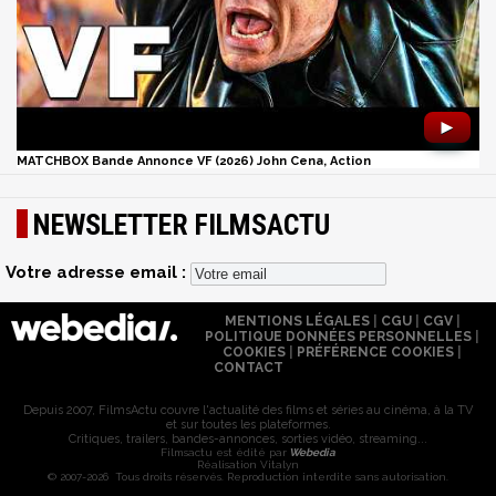
►
MATCHBOX Bande Annonce VF (2026) John Cena, Action
NEWSLETTER FILMSACTU
Votre adresse email :
MENTIONS LÉGALES
|
CGU
|
CGV
|
POLITIQUE DONNÉES PERSONNELLES
|
COOKIES
|
PRÉFÉRENCE COOKIES
|
CONTACT
Depuis 2007, FilmsActu couvre l'actualité des films et séries au cinéma, à la TV
et sur toutes les plateformes.
Critiques, trailers, bandes-annonces, sorties vidéo, streaming...
Filmsactu est édité par
Webedia
Réalisation Vitalyn
© 2007-2026 Tous droits réservés. Reproduction interdite sans autorisation.