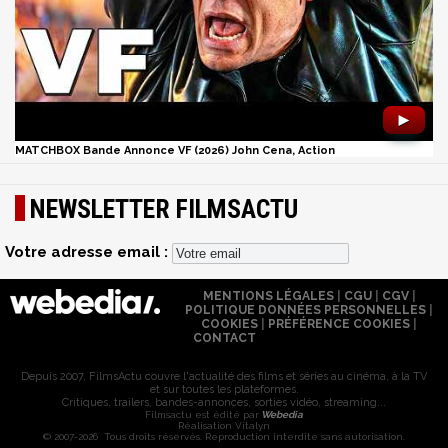
►
MATCHBOX Bande Annonce VF (2026) John Cena, Action
NEWSLETTER FILMSACTU
Votre adresse email :
MENTIONS LÉGALES
|
CGU
|
CGV
|
POLITIQUE DONNÉES PERSONNELLES
|
COOKIES
|
PRÉFÉRENCE COOKIES
|
CONTACT
Depuis 2007, FilmsActu couvre l'actualité des films et séries au cinéma, à la TV
et sur toutes les plateformes.
Critiques, trailers, bandes-annonces, sorties vidéo, streaming...
Filmsactu est édité par
Webedia
Réalisation Vitalyn
© 2007-2026 Tous droits réservés. Reproduction interdite sans autorisation.