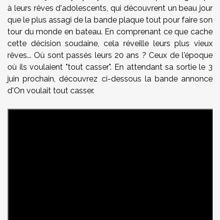
à leurs rêves d'adolescents, qui découvrent un beau jour
que le plus assagi de la bande plaque tout pour faire son
tour du monde en bateau. En comprenant ce que cache
cette décision soudaine, cela réveille leurs plus vieux
rêves... Où sont passés leurs 20 ans ? Ceux de l'époque
où ils voulaient "tout casser". En attendant sa sortie le 3
juin prochain, découvrez ci-dessous la bande annonce
d'On voulait tout casser.