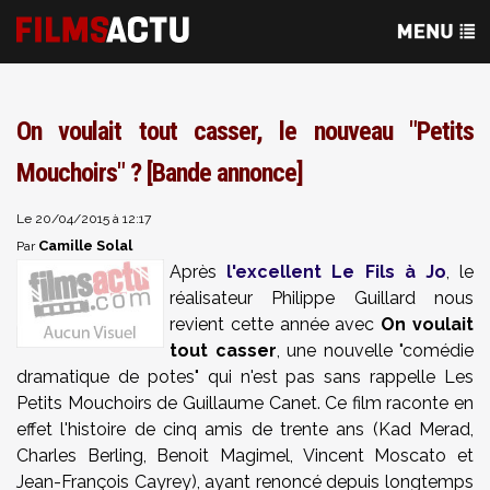
On voulait tout casser, le nouveau "Petits
Mouchoirs" ? [Bande annonce]
Le 20/04/2015 à 12:17
Camille Solal
Par
Après
l'excellent Le Fils à Jo
, le
réalisateur Philippe Guillard nous
revient cette année avec
On voulait
tout casser
, une nouvelle "comédie
dramatique de potes" qui n'est pas sans rappelle Les
Petits Mouchoirs de Guillaume Canet. Ce film raconte en
effet l'histoire de cinq amis de trente ans (Kad Merad,
Charles Berling, Benoit Magimel, Vincent Moscato et
Jean-François Cayrey), ayant renoncé depuis longtemps