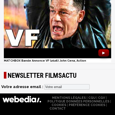
►
MATCHBOX Bande Annonce VF (2026) John Cena, Action
NEWSLETTER FILMSACTU
Votre adresse email :
MENTIONS LÉGALES
|
CGU
|
CGV
|
POLITIQUE DONNÉES PERSONNELLES
|
COOKIES
|
PRÉFÉRENCE COOKIES
|
CONTACT