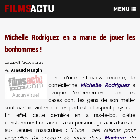
Michelle Rodriguez en a marre de jouer les
bonhommes !
Le 24/08/2010 à 11:42
Arnaud Mangin
Par
Lors d'une interview récente, la
comédienne
Michelle Rodriguez
a
évoqué l'enfermement dans les
cases dont les gens de son métier
sont parfois victimes et en particulier l'aspect physique.
En effet, cette dernière en a ras-le-bol d'être
constamment rattachée à un personnage aux allures et
aux tenues masculines : "
L'une des raisons pour
lesquelles j'ai accepté de jouer dans
Machete
de