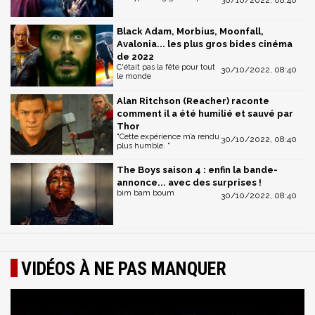
30/10/2022, 08:40
Black Adam, Morbius, Moonfall,
Avalonia... les plus gros bides cinéma
de 2022
C'était pas la fête pour tout
30/10/2022, 08:40
le monde
Alan Ritchson (Reacher) raconte
comment il a été humilié et sauvé par
Thor
"Cette expérience m’a rendu
30/10/2022, 08:40
plus humble. "
The Boys saison 4 : enfin la bande-
annonce... avec des surprises !
bim bam boum
30/10/2022, 08:40
VIDÉOS À NE PAS MANQUER