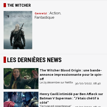
THE WITCHER
: Action,
Genre(s)
Fantastique
LES DERNIÈRES NEWS
The Witcher Blood Origin : une bande-
annonce impressionnante pour le spin-
off
Le 25 décembre sur Netflix
30/10/2022, 08:40
Henry Cavill intimidé par Ben Affleck sur
Batman V Superman : "J'étais chétif à
côté"
"Ce type est gigantesque"