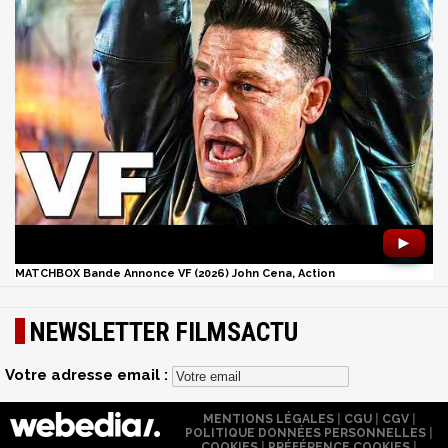
►
MATCHBOX Bande Annonce VF (2026) John Cena, Action
NEWSLETTER FILMSACTU
Votre adresse email :
MENTIONS LÉGALES
|
CGU
|
CGV
|
POLITIQUE DONNÉES PERSONNELLES
|
COOKIES
|
PRÉFÉRENCE COOKIES
|