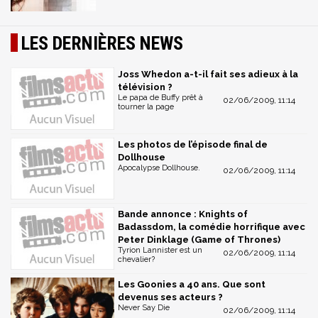
LES DERNIÈRES NEWS
Joss Whedon a-t-il fait ses adieux à la
télévision ?
Le papa de Buffy prêt à
02/06/2009, 11:14
tourner la page
Les photos de l’épisode final de
Dollhouse
Apocalypse Dollhouse.
02/06/2009, 11:14
Bande annonce : Knights of
Badassdom, la comédie horrifique avec
Peter Dinklage (Game of Thrones)
Tyrion Lannister est un
02/06/2009, 11:14
chevalier?
Les Goonies a 40 ans. Que sont
devenus ses acteurs ?
Never Say Die
02/06/2009, 11:14