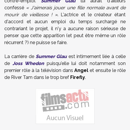
contre-emploi.
Summer Glau
lui aurait d'ailleurs
confessé
« J'aimerais jouer une fille normale avant de
mourir de vieillesse ! »
. L'actrice et le créateur étant
d'accord et aucun emploi du temps surchargé ne
contrariant le projet, il n'y a aucune raison sérieuse de
penser que cette apparition (et peut être même un rôle
récurrent ?) ne puisse se faire.
La carrière de
Summer Glau
est intimement liée à celle
de
Joss Whedon
puisqu'elle lui doit notamment son
premier rôle à la télévision dans
Angel
et ensuite le rôle
de River Tam dans le trop bref
Firefly
.