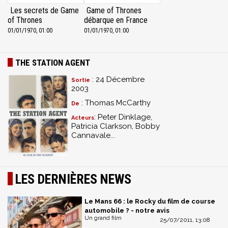
Les secrets de Game
Game of Thrones
of Thrones
débarque en France
01/01/1970, 01:00
01/01/1970, 01:00
THE STATION AGENT
: 24 Décembre
Sortie
2003
: Thomas McCarthy
De
: Peter Dinklage,
Acteurs
Patricia Clarkson, Bobby
Cannavale...
LES DERNIÈRES NEWS
Le Mans 66 : le Rocky du film de course
automobile ? - notre avis
Un grand film
25/07/2011, 13:08