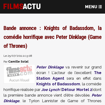
Bande annonce : Knights of Badassdom, la
comédie horrifique avec Peter Dinklage (Game
of Thrones)
Le 25/07/2011 à 13:08
Camille Solal
Par
Peter Dinklage
va revenir sur grand
écran ! L'acteur de l'excellent
The
Station Agent
sera en effet dans
Knights of Badassdom
, la comédie
horrifique réalisée par
Joe Lynch
(
Détour Mortel 2
)dont
la première bande annonce vient d'être dévoilée.
Peter
Dinklage
, le Tyrion Lannister de Game of Thrones