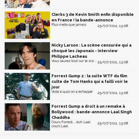
Clerks 3 de Kevin Smith enfin disponible
en France ! la bande-annonce
Plus meta que jamais
25/07/2011, 13:08
Nicky Larson : La scène censurée qui a
choqué les Japonais - interview
Philippe Lacheau
Vous saurez tout sur le zizi...
25/07/2011, 13:08
Forrest Gump 2 : la suite WTF du film
culte de Tom Hanks qui a failli voir le
jour
Voilà à quoi on a échappé
25/07/2011, 13:08
Forrest Gump a droit à un remake à
Bollywood : bande-annonce Laal Singh
Chaddha
Cours Forrest... euh Laal
25/07/2011, 13:08
cours Laal