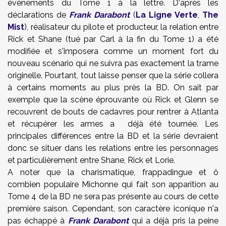
événements du Tome 1 à la lettre. D'après les
déclarations de
Frank Darabont
(
La Ligne Verte
,
The
Mist
), réalisateur du pilote et producteur, la relation entre
Rick et Shane (tué par Carl à la fin du Tome 1) a été
modifiée et s'imposera comme un moment fort du
nouveau scénario qui ne suivra pas exactement la trame
originelle. Pourtant, tout laisse penser que la série collera
à certains moments au plus près la BD. On sait par
exemple que la scène éprouvante où Rick et Glenn se
recouvrent de bouts de cadavres pour rentrer à Atlanta
et récupérer les armes a déjà été tournée. Les
principales différences entre la BD et la série devraient
donc se situer dans les relations entre les personnages
et particulièrement entre Shane, Rick et Lorie.
A noter que la charismatique, frappadingue et ô
combien populaire Michonne qui fait son apparition au
Tome 4 de la BD ne sera pas présente au cours de cette
première saison. Cependant, son caractère iconique n'a
pas échappé à
Frank Darabont
qui a déjà pris la peine