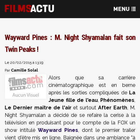
Wayward Pines : M. Night Shyamalan fait son
Twin Peaks !
Le 20/02/2015 à 13:19
Camille Solal
Par
Alors que sa carrière
cinématographique est en berne
après les sorties compliquées de
La
Jeune fille de l'eau
,
Phénomènes
,
Le Dernier maître de l'air
et surtout
After Earth
, M.
Night Shyamalan a décidé de se refaire la cerise à la
télévision en produisant pour le compte de la FOX un
show intitulé
Wayward Pines
, dont le premier trailer
vient d'être mis en ligne. Baignée dans une ambiance "à