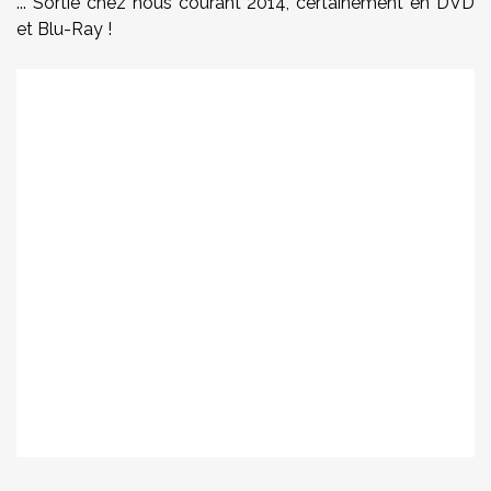
... Sortie chez nous courant 2014, certainement en DVD
et Blu-Ray !