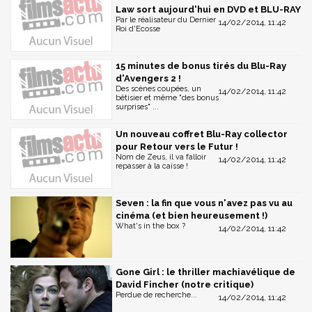
Law sort aujourd'hui en DVD et BLU-RAY
Par le réalisateur du Dernier
14/02/2014, 11:42
Roi d'Ecosse
15 minutes de bonus tirés du Blu-Ray
d'Avengers 2 !
Des scènes coupées, un
14/02/2014, 11:42
bêtisier et même "des bonus
surprises" ...
Un nouveau coffret Blu-Ray collector
pour Retour vers le Futur !
Nom de Zeus, il va falloir
14/02/2014, 11:42
repasser à la caisse !
Seven : la fin que vous n'avez pas vu au
cinéma (et bien heureusement !)
What's in the box ?
14/02/2014, 11:42
Gone Girl : le thriller machiavélique de
David Fincher (notre critique)
Perdue de recherche...
14/02/2014, 11:42