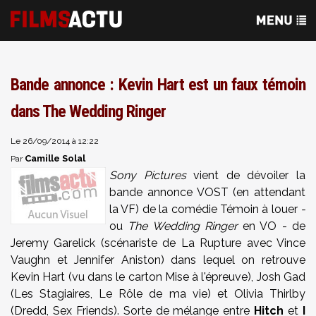
Bande annonce : Kevin Hart est un faux témoin
dans The Wedding Ringer
Le 26/09/2014 à 12:22
Camille Solal
Par
Sony Pictures
vient de dévoiler la
bande annonce VOST (en attendant
la VF) de la comédie Témoin à louer
-
ou
The Wedding Ringer
en VO - de
Jeremy Garelick (scénariste de La Rupture avec Vince
Vaughn et Jennifer Aniston) dans lequel on retrouve
Kevin Hart (vu dans le carton Mise à l'épreuve), Josh Gad
(Les Stagiaires, Le Rôle de ma vie) et Olivia Thirlby
(Dredd, Sex Friends). Sorte de mélange entre
Hitch
et
I