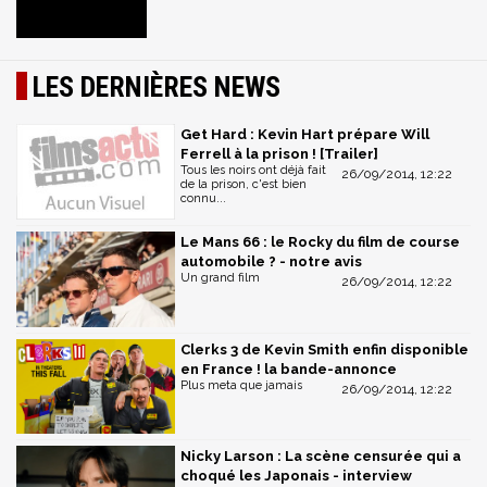
LES DERNIÈRES NEWS
Get Hard : Kevin Hart prépare Will
Ferrell à la prison ! [Trailer]
Tous les noirs ont déjà fait
26/09/2014, 12:22
de la prison, c'est bien
connu...
Le Mans 66 : le Rocky du film de course
automobile ? - notre avis
Un grand film
26/09/2014, 12:22
Clerks 3 de Kevin Smith enfin disponible
en France ! la bande-annonce
Plus meta que jamais
26/09/2014, 12:22
Nicky Larson : La scène censurée qui a
choqué les Japonais - interview