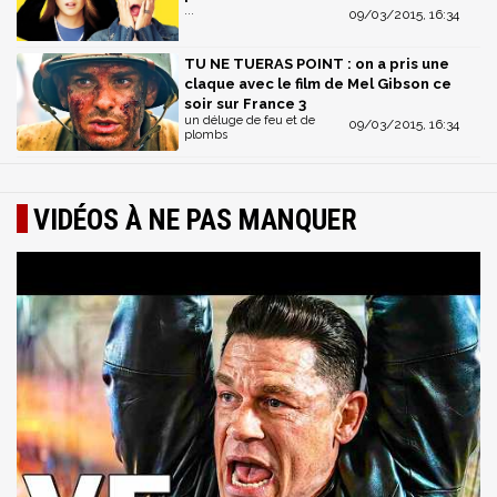
...
09/03/2015, 16:34
TU NE TUERAS POINT : on a pris une
claque avec le film de Mel Gibson ce
soir sur France 3
un déluge de feu et de
09/03/2015, 16:34
plombs
VIDÉOS À NE PAS MANQUER