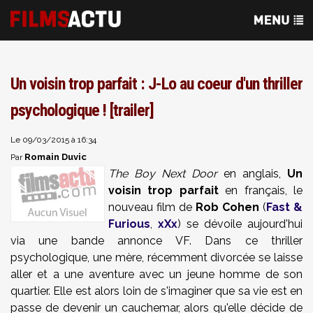
Un voisin trop parfait : J-Lo au coeur d'un thriller
psychologique ! [trailer]
Le 09/03/2015 à 16:34
Romain Duvic
Par
The Boy Next Door
en anglais,
Un
voisin trop parfait
en français, le
nouveau film de
Rob Cohen
(
Fast &
Furious
,
xXx
) se dévoile aujourd'hui
via une bande annonce VF. Dans ce thriller
psychologique, une mère, récemment divorcée se laisse
aller et a une aventure avec un jeune homme de son
quartier. Elle est alors loin de s'imaginer que sa vie est en
passe de devenir un cauchemar, alors qu'elle décide de