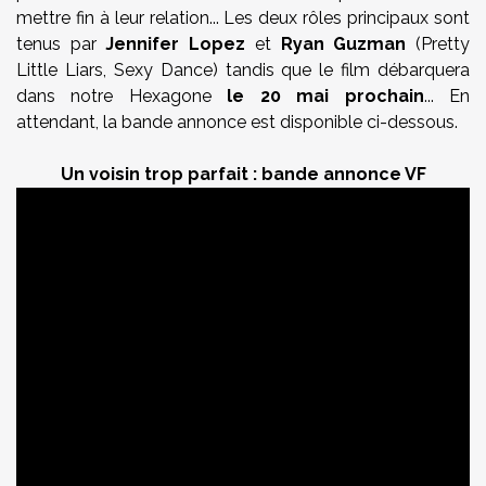
mettre fin à leur relation... Les deux rôles principaux sont
tenus par
Jennifer Lopez
et
Ryan Guzman
(Pretty
Little Liars, Sexy Dance) tandis que le film débarquera
dans notre Hexagone
le 20 mai prochain
... En
attendant, la bande annonce est disponible ci-dessous.
Un voisin trop parfait : bande annonce VF