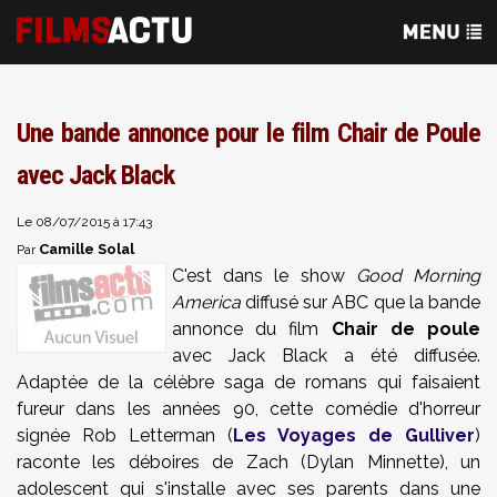
Une bande annonce pour le film Chair de Poule
avec Jack Black
Le 08/07/2015 à 17:43
Camille Solal
Par
C'est dans le show
Good Morning
America
diffusé sur ABC que la bande
annonce du film
Chair de poule
avec Jack Black a été diffusée.
Adaptée de la célèbre saga de romans qui faisaient
fureur dans les années 90, cette comédie d'horreur
signée
Rob Letterman (
Les Voyages de Gulliver
)
raconte les déboires de
Zach (Dylan Minnette), un
adolescent qui s'installe avec ses parents dans une