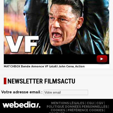
►
MATCHBOX Bande Annonce VF (2026) John Cena, Action
NEWSLETTER FILMSACTU
Votre adresse email :
MENTIONS LÉGALES
|
CGU
|
CGV
|
POLITIQUE DONNÉES PERSONNELLES
|
COOKIES
|
PRÉFÉRENCE COOKIES
|