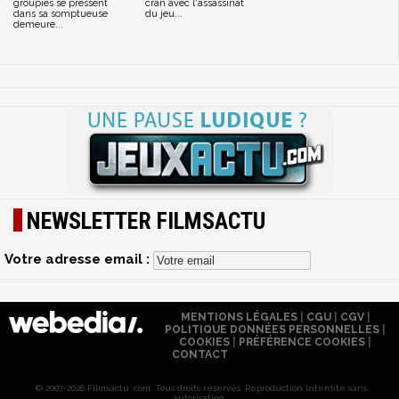
groupies se pressent
cran avec l'assassinat
dans sa somptueuse
du jeu...
demeure...
NEWSLETTER FILMSACTU
Votre adresse email :
MENTIONS LÉGALES
|
CGU
|
CGV
|
POLITIQUE DONNÉES PERSONNELLES
|
COOKIES
|
PRÉFÉRENCE COOKIES
|
CONTACT
© 2007-2026 Filmsactu .com. Tous droits réservés. Reproduction interdite sans
autorisation.