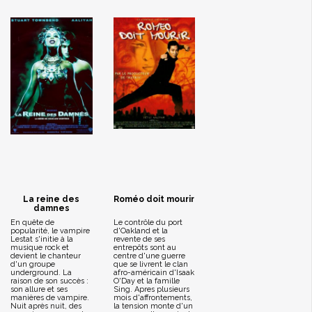
La reine des
Roméo doit mourir
damnes
En quête de
Le contrôle du port
popularité, le vampire
d'Oakland et la
Lestat s'initie à la
revente de ses
musique rock et
entrepôts sont au
devient le chanteur
centre d'une guerre
d'un groupe
que se livrent le clan
underground. La
afro-américain d'Isaak
raison de son succès :
O'Day et la famille
son allure et ses
Sing. Apres plusieurs
manières de vampire.
mois d'affrontements,
Nuit après nuit, des
la tension monte d'un