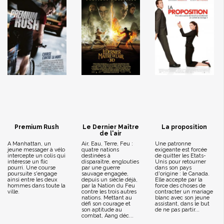
Premium Rush
Le Dernier Maître
La proposition
de l'air
A Manhattan, un
Air, Eau, Terre, Feu :
Une patronne
jeune messager à vélo
quatre nations
exigeante est forcée
intercepte un colis qui
destinées à
de quitter les Etats-
intéresse un flic
disparaître, englouties
Unis pour retourner
pourri. Une course
par une guerre
dans son pays
poursuite s'engage
sauvage engagée,
d'origine : le Canada.
ainsi entre les deux
depuis un siècle déjà,
Elle accepte par la
hommes dans toute la
par la Nation du Feu
force des choses de
ville.
contre les trois autres
contracter un mariage
nations. Mettant au
blanc avec son jeune
défi son courage et
assistant, dans le but
son aptitude au
de ne pas partir...
combat, Aang déc...