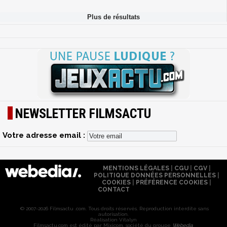
NEWSLETTER FILMSACTU
Votre adresse email :
MENTIONS LÉGALES
|
CGU
|
CGV
|
POLITIQUE DONNÉES PERSONNELLES
|
COOKIES
|
PRÉFÉRENCE COOKIES
|
CONTACT
© 2007-2026 Filmsactu .com. Tous droits réservés. Reproduction interdite sans
autorisation.
Réalisation Vitalyn
Filmsactu
.com est édité par Mixicom, société du groupe
Webedia
.