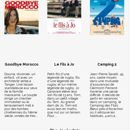
Goodbye Morocco
Le Fils à Jo
Camping 2
Dounia, divorcée, un
Petit-fils d'une
Jean-Pierre Savelli, 45
enfant, vit avec un
légende de rugby, fils
ans, cadre moyen
architecte serbe à
d'une légende de
dans une mutuelle
Tanger. Une liaison
rugby, et lui-même
d'assurances de
scandaleuse aux yeux
légende de rugby, Jo
Clermont-Ferrand
de la famille
Canavaro élève seul
traverse une passe
marocaine. Le couple
son fils de 13 ans, Tom,
difficile. Il décide de
dirige un chantier
dans un petit village
partir en vacances
immobilier où le
du Tarn. Au grand
dans un camping, le
terrassement met à
dam de Jo, Tom est
Camping des Flots
jour des tombes
aussi bon en maths
Bleus près d'Arcachon
chrétiennes du IVème
que nul sur un terrain.
où il retrouve les
siècle, ornées de fres...
Pour ...
habitués, 4 ans a...