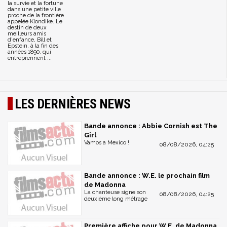
la survie et la fortune
dans une petite ville
proche de la frontière
appelée Klondike. Le
destin de deux
meilleurs amis
d'enfance, Bill et
Epstein, à la fin des
années 1890, qui
entreprennent ...
LES DERNIÈRES NEWS
Bande annonce : Abbie Cornish est The
Girl
Vamos a Mexico !
08/08/2026, 04:25
Bande annonce : W.E. le prochain film
de Madonna
La chanteuse signe son
08/08/2026, 04:25
deuxième long métrage
Première affiche pour W.E. de Madonna