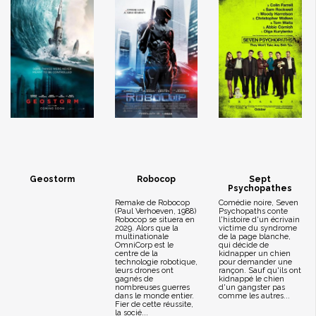
Geostorm
Robocop
Sept
Psychopathes
Remake de Robocop
Comédie noire, Seven
(Paul Verhoeven, 1988)
Psychopaths conte
Robocop se situera en
l'histoire d'un écrivain
2029. Alors que la
victime du syndrome
multinationale
de la page blanche,
OmniCorp est le
qui décide de
centre de la
kidnapper un chien
technologie robotique,
pour demander une
leurs drones ont
rançon. Sauf qu'ils ont
gagnés de
kidnappé le chien
nombreuses guerres
d'un gangster pas
dans le monde entier.
comme les autres...
Fier de cette réussite,
la socié...