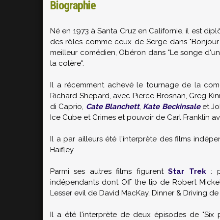
Biographie
Né en 1973 à Santa Cruz en Californie, il est d
des rôles comme ceux de Serge dans "Bonjour L.
meilleur comédien, Obéron dans "Le songe d'une nu
la colère".
Il a récemment achevé le tournage de la comé
Richard Shepard, avec Pierce Brosnan, Greg Kin
di Caprio,
Cate Blanchett
,
Kate Beckinsale
et Jo
Ice Cube et Crimes et pouvoir de Carl Franklin 
Il a par ailleurs été l'interprète des films in
Haifley.
Parmi ses autres films figurent
Star Trek
: p
indépendants dont Off the lip de Robert Micke
Lesser evil de David MacKay, Dinner & Driving d
Il a été l'interprète de deux épisodes de "Si