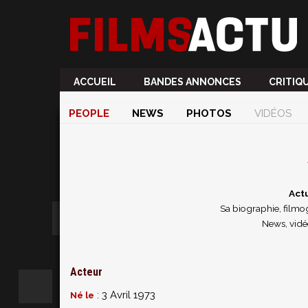
ACCUEIL
BANDES ANNONCES
CRITIQ
PEOPLE
NEWS
PHOTOS
VIDÉOS
Act
Sa biographie, filmog
News, vidé
Acteur
: 3 Avril 1973
Né le