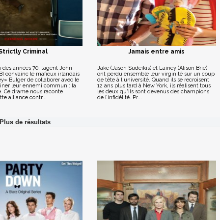
Strictly Criminal
Jamais entre amis
 des années 70, l’agent John
Jake (Jason Sudeikis) et Lainey (Alison Brie)
I convainc le mafieux irlandais
ont perdu ensemble leur virginité sur un coup
» Bulger de collaborer avec le
de tête à l'université. Quand ils se recroisent
iminer leur ennemi commun : la
12 ans plus tard à New York, ils réalisent tous
ne. Ce drame nous raconte
les deux qu'ils sont devenus des champions
tte alliance contr...
de l’infidélité. Pr...