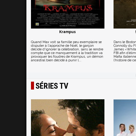
Krampus
Quand Max voit sa famille peu exemplaire se
Dans le Boston
disputer à l'approche de Noël, le garçon
Connolly du FB
décide d'ignorer la célébration, sans se rendre
James «Whitey
compte que ce manquement à la tradition va
FBI afin d’él
provoquer les foudres de Krampus, un démon
Mafia italien
ancestral bien décidé à punir l...
l’histoire de ce
SÉRIES TV