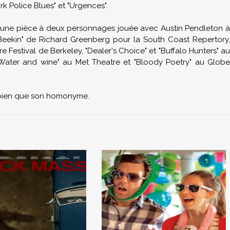
rk Police Blues" et "Urgences".
ob", une pièce à deux personnages jouée avec Austin Pendleton à
Beekin" de Richard Greenberg pour la South Coast Repertory,
e Festival de Berkeley, "Dealer's Choice" et "Buffalo Hunters" au
"Water and wine" au Met Theatre et "Bloody Poetry" au Globe
s bien que son homonyme.