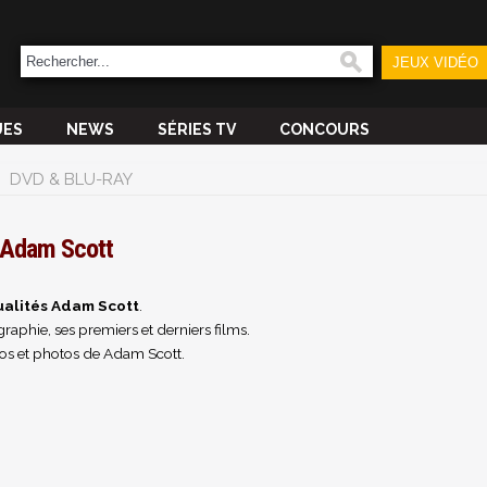
JEUX VIDÉO
UES
NEWS
SÉRIES TV
CONCOURS
DVD & BLU-RAY
Adam Scott
ualités Adam Scott
.
raphie, ses premiers et derniers films.
os et photos de Adam Scott.