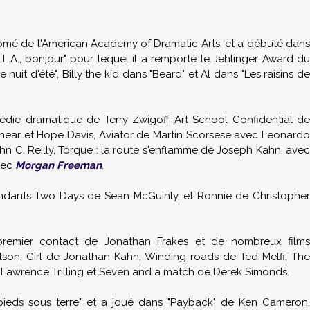
iplômé de l'American Academy of Dramatic Arts, et a débuté dans
A., bonjour" pour lequel il a remporté le Jehlinger Award du
it d'été", Billy the kid dans "Beard" et Al dans "Les raisins de
die dramatique de Terry Zwigoff Art School Confidential de
near et Hope Davis, Aviator de Martin Scorsese avec Leonardo
hn C. Reilly, Torque : la route s'enflamme de Joseph Kahn, ave
avec
Morgan Freeman
.
dépendants Two Days de Sean McGuinly, et Ronnie de Christopher
remier contact de Jonathan Frakes et de nombreux films
lson, Girl de Jonathan Kahn, Winding roads de Ted Melfi, The
e Lawrence Trilling et Seven and a match de Derek Simonds.
x pieds sous terre" et a joué dans "Payback" de Ken Cameron,