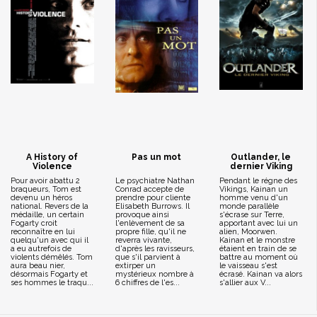
A History of
Pas un mot
Outlander, le
Violence
dernier Viking
Pour avoir abattu 2
Le psychiatre Nathan
Pendant le régne des
braqueurs, Tom est
Conrad accepte de
Vikings, Kainan un
devenu un héros
prendre pour cliente
homme venu d'un
national. Revers de la
Elisabeth Burrows. Il
monde parallèle
médaille, un certain
provoque ainsi
s'écrase sur Terre,
Fogarty croit
l'enlèvement de sa
apportant avec lui un
reconnaître en lui
propre fille, qu'il ne
alien, Moorwen.
quelqu'un avec qui il
reverra vivante,
Kainan et le monstre
a eu autrefois de
d'après les ravisseurs,
étaient en train de se
violents démêlés. Tom
que s'il parvient à
battre au moment où
aura beau nier,
extirper un
le vaisseau s'est
désormais Fogarty et
mystérieux nombre à
écrasé. Kainan va alors
ses hommes le traqu...
6 chiffres de l'es...
s'allier aux V...