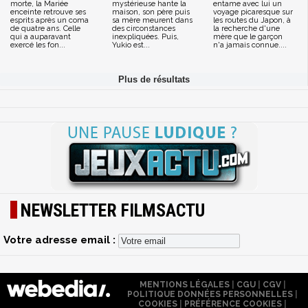
morte, la Mariée
mystérieuse hante la
entame avec lui un
enceinte retrouve ses
maison, son père puis
voyage picaresque sur
esprits après un coma
sa mère meurent dans
les routes du Japon, à
de quatre ans. Celle
des circonstances
la recherche d'une
qui a auparavant
inexpliquées. Puis,
mère que le garçon
exercé les fon...
Yukio est...
n'a jamais connue....
NEWSLETTER FILMSACTU
Votre adresse email :
MENTIONS LÉGALES
|
CGU
|
CGV
|
POLITIQUE DONNÉES PERSONNELLES
|
COOKIES
|
PRÉFÉRENCE COOKIES
|