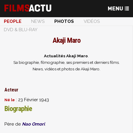
PEOPLE
NEWS
PHOTOS
VIDÉOS
DVD & BLU-RAY
Akaji Maro
Actualités Akaji Maro
.
Sa biographie, filmographie, ses premiers et derniers films.
News, vidéos et photos de Akaji Maro.
Acteur
: 23 Février 1943
Né le
Biographie
Père de
Nao Omori
.