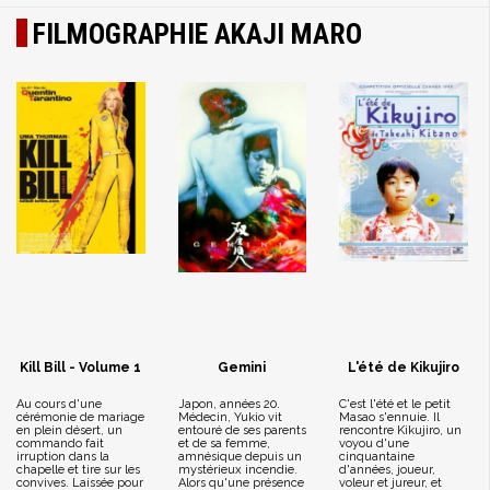
FILMOGRAPHIE AKAJI MARO
Kill Bill - Volume 1
Gemini
L'été de Kikujiro
Au cours d'une
Japon, années 20.
C'est l'été et le petit
cérémonie de mariage
Médecin, Yukio vit
Masao s'ennuie. Il
en plein désert, un
entouré de ses parents
rencontre Kikujiro, un
commando fait
et de sa femme,
voyou d'une
irruption dans la
amnésique depuis un
cinquantaine
chapelle et tire sur les
mystérieux incendie.
d'années, joueur,
convives. Laissée pour
Alors qu'une présence
voleur et jureur, et