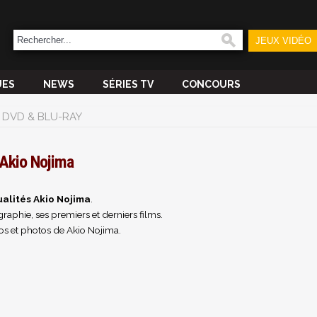
JEUX VIDÉO
UES
NEWS
SÉRIES TV
CONCOURS
DVD & BLU-RAY
Akio Nojima
alités Akio Nojima
.
raphie, ses premiers et derniers films.
os et photos de Akio Nojima.