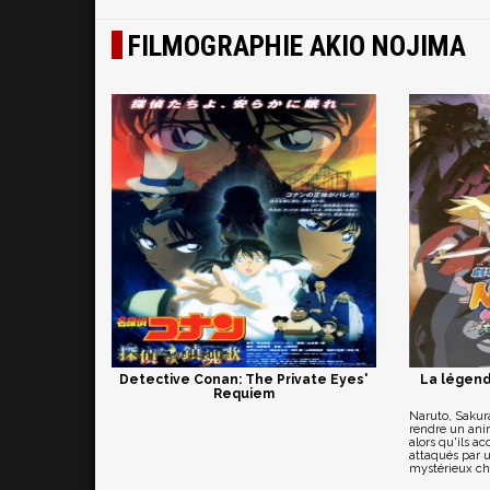
FILMOGRAPHIE AKIO NOJIMA
Detective Conan: The Private Eyes'
La légend
Requiem
Naruto, Sakur
rendre un ani
alors qu'ils ac
attaqués par 
mystérieux ch