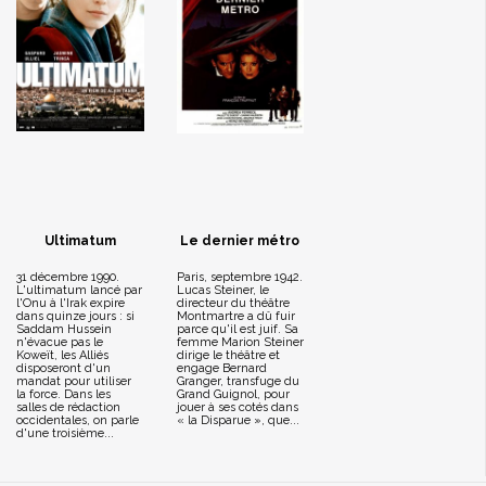
Ultimatum
Le dernier métro
31 décembre 1990.
Paris, septembre 1942.
L'ultimatum lancé par
Lucas Steiner, le
l'Onu à l'Irak expire
directeur du théâtre
dans quinze jours : si
Montmartre a dû fuir
Saddam Hussein
parce qu'il est juif. Sa
n'évacue pas le
femme Marion Steiner
Koweït, les Alliés
dirige le théâtre et
disposeront d'un
engage Bernard
mandat pour utiliser
Granger, transfuge du
la force. Dans les
Grand Guignol, pour
salles de rédaction
jouer à ses cotés dans
occidentales, on parle
« la Disparue », que...
d'une troisième...