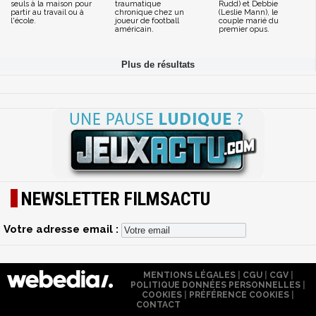
seuls à la maison pour
traumatique
Rudd) et Debbie
partir au travail ou à
chronique chez un
(Leslie Mann), le
l'école.
joueur de football
couple marié du
américain.
premier opus.
NEWSLETTER FILMSACTU
Votre adresse email :
MENTIONS LÉGALES
|
CGU
|
CGV
|
POLITIQUE DONNÉES PERSONNELLES
|
COOKIES
|
PRÉFÉRENCE COOKIES
|
CONTACT