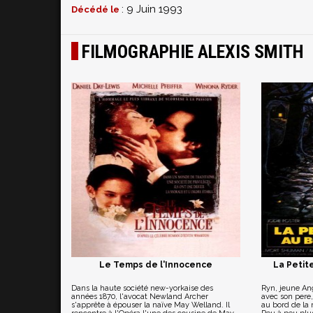
: 9 Juin 1993
Décédé le
FILMOGRAPHIE ALEXIS SMITH
Le Temps de l'Innocence
La Petite
Dans la haute société new-yorkaise des
Ryn, jeune Angl
années 1870, l'avocat Newland Archer
avec son pere
s'apprête à épouser la naïve May Welland. Il
au bord de la 