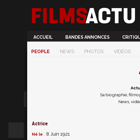
ACCUEIL
BANDES ANNONCES
CRITIQ
PEOPLE
NEWS
PHOTOS
VIDÉOS
Actu
Sa biographie, filmog
News, vidéo
Actrice
: 8 Juin 1921
Né le