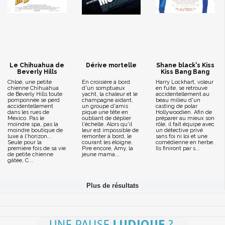
Le Chihuahua de
Dérive mortelle
Shane black's Kiss
Beverly Hills
Kiss Bang Bang
Chloé, une petite
En croisière à bord
Harry Lockhart, voleur
chienne Chihuahua
d'un somptueux
en fuite, se retrouve
de Beverly Hills toute
yacht, la chaleur et le
accidentellement au
pomponnée se perd
champagne aidant,
beau milieu d'un
accidentellement
un groupe d'amis
casting de polar
dans les rues de
pique une tête en
Hollywoodien. Afin de
Mexico. Pas le
oubliant de déplier
préparer au mieux son
moindre spa, pas la
l'échelle. Alors qu'il
rôle, il fait équipe avec
moindre boutique de
leur est impossible de
un détective privé
luxe à l'horizon...
remonter à bord, le
sans foi ni loi et une
Seule pour la
courant les éloigne.
comédienne en herbe.
première fois de sa vie
Pire encore, Amy, la
Ils finiront par s...
de petite chienne
jeune mama...
gâtée, C...