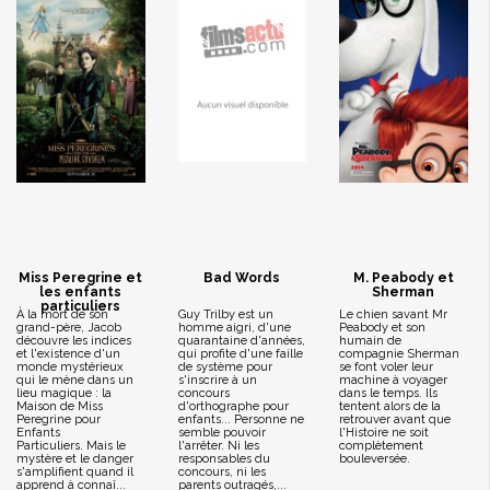
Miss Peregrine et
Bad Words
M. Peabody et
les enfants
Sherman
particuliers
À la mort de son
Guy Trilby est un
Le chien savant Mr
grand-père, Jacob
homme aigri, d'une
Peabody et son
découvre les indices
quarantaine d'années,
humain de
et l'existence d'un
qui profite d'une faille
compagnie Sherman
monde mystérieux
de système pour
se font voler leur
qui le mène dans un
s'inscrire à un
machine à voyager
lieu magique : la
concours
dans le temps. Ils
Maison de Miss
d'orthographe pour
tentent alors de la
Peregrine pour
enfants... Personne ne
retrouver avant que
Enfants
semble pouvoir
l'Histoire ne soit
Particuliers. Mais le
l'arrêter. Ni les
complètement
mystère et le danger
responsables du
bouleversée.
s'amplifient quand il
concours, ni les
apprend à connaî...
parents outragés,...