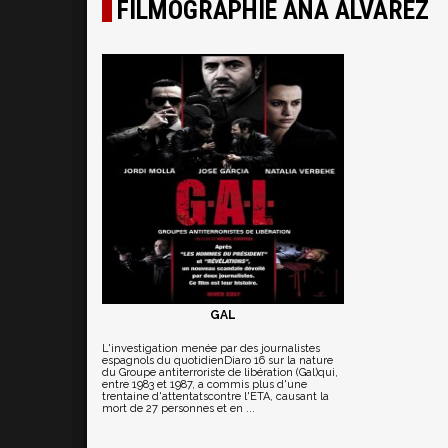
FILMOGRAPHIE ANA ALVAREZ
GAL
L'investigation menée par des journalistes
espagnols du quotidienDiaro 16 sur la nature
du Groupe antiterroriste de libération (Gal)qui,
entre 1983 et 1987, a commis plus d'une
trentaine d'attentatscontre l'ETA, causant la
mort de 27 personnes et en ...