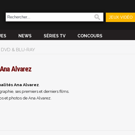
JEUX VIDÉO
UES
NEWS
SÉRIES TV
CONCOURS
DVD & BLU-RAY
Ana Alvarez
alités Ana Alvarez
.
raphie, ses premiers et derniers films.
os et photos de Ana Alvarez.